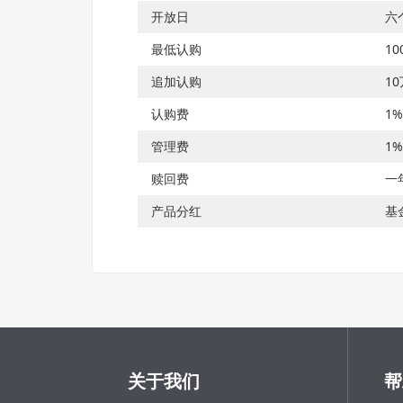
开放日
六
最低认购
1
追加认购
1
认购费
1%
管理费
1%
赎回费
一
产品分红
基
关于我们
帮