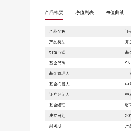
产品概要
净值列表
净值曲线
产品全称
证
产品类型
开
组织形式
基
基金代码
SN
基金管理人
上
基金托管人
中
证券经纪人
中
基金经理
张
成立日期
20
封闭期
产