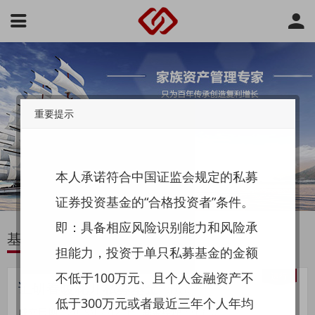
重要提示
本人承诺符合中国证监会规定的私募
证券投资基金的“合格投资者”条件。
即：具备相应风险识别能力和风险承
基金产品
担能力，投资于单只私募基金的金额
不低于100万元、且个人金融资产不
运行
证研春暖花开私募基金
开放式
低于300万元或者最近三年个人年均
成立日期：
2019年2月21日
基金经理：
张育新