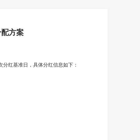
分配方案
次分红基准日，具体分红信息如下：