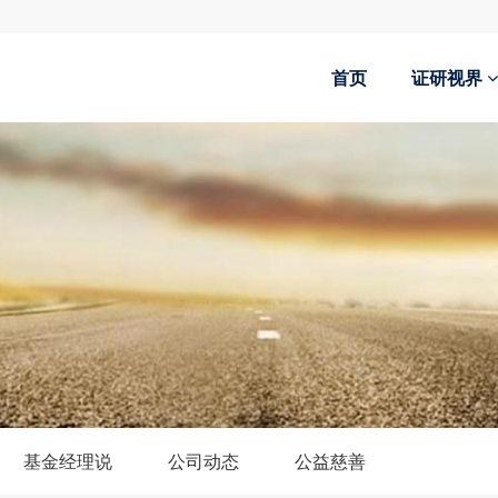
首页
证研视界
基金经理说
公司动态
公益慈善