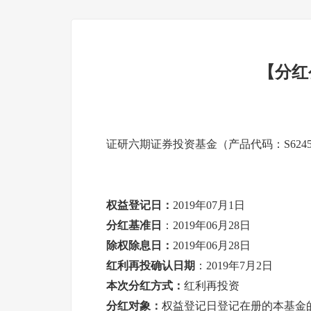
【分红
证研六期证券投资基金（产品代码：
S624
权益登记日：
2019
年
07
月
1
日
分红基准日
：
2019
年
06
月
28
日
除权除息日：
2019
年
06
月
28
日
红利再投确认日期
：
2019
年
7
月
2
日
本次分红方式：
红利再投资
分红对象：
权益登记日登记在册的本基金