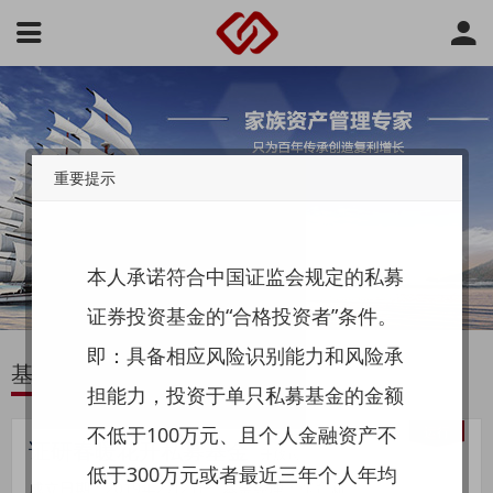
重要提示
本人承诺符合中国证监会规定的私募
证券投资基金的“合格投资者”条件。
即：具备相应风险识别能力和风险承
基金产品
担能力，投资于单只私募基金的金额
不低于100万元、且个人金融资产不
运行
证研春暖花开私募基金
开放式
低于300万元或者最近三年个人年均
成立日期：
2019年2月21日
基金经理：
张育新