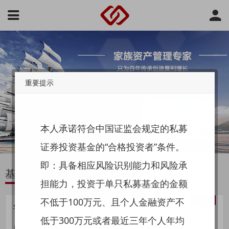
重要提示
本人承诺符合中国证监会规定的私募
证券投资基金的“合格投资者”条件。
即：具备相应风险识别能力和风险承
基金产品
担能力，投资于单只私募基金的金额
不低于100万元、且个人金融资产不
运行
证研春暖花开私募基金
开放式
低于300万元或者最近三年个人年均
成立日期：
2019年2月21日
基金经理：
张育新