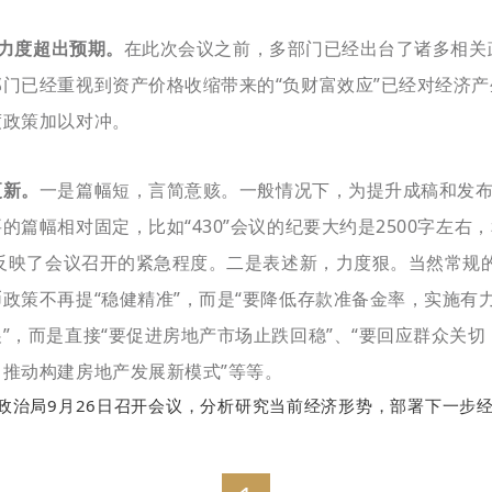
策力度超出预期。
在此次会议之前，多部门已经出台了诸多相关政
门已经重视到资产价格收缩带来的“负财富效应”已经对经济
度政策加以对冲。
更新。
一是篇幅短，言简意赅。一般情况下，为提升成稿和发
篇幅相对固定，比如“430”会议的纪要大约是2500字左
面反映了会议召开的紧急程度。二是表述新，力度狠。当然常规
政策不再提“稳健精准”，而是“要降低存款准备金率，实施有力
”，而是直接“要促进房地产市场止跌回稳”、“要回应群众关
推动构建房地产发展新模式”等等。
央政治局9月26日召开会议，分析研究当前经济形势，部署下一步