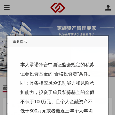
重要提示
本人承诺符合中国证监会规定的私募
证券投资基金的“合格投资者”条件。
即：具备相应风险识别能力和风险承
基金产品
担能力，投资于单只私募基金的金额
不低于100万元、且个人金融资产不
运行
证研春暖花开私募基金
开放式
低于300万元或者最近三年个人年均
成立日期：
2019年2月21日
基金经理：
张育新