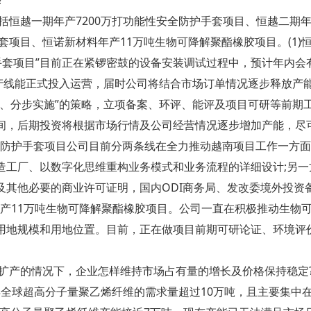
?
括恒越一期年产7200万打功能性安全防护手套项目、恒越二期年产
套项目、恒诺新材料年产11万吨生物可降解聚酯橡胶项目。(1)
护手套项目”目前正在紧锣密鼓的设备安装调试过程中，预计年内
生产线能正式投入运营，届时公司将结合市场订单情况逐步释放产能。
、分步实施”的策略，立项备案、环评、能评及项目可研等前期工作
间，后期投资将根据市场行情及公司经营情况逐步增加产能，尽
性安全防护手套项目公司目前分两条线在全力推动越南项目工作一方
造工厂、以数字化思维重构业务模式和业务流程的详细设计;另
及其他必要的商业许可证明，国内ODI商务局、发改委境外投资
材料年产11万吨生物可降解聚酯橡胶项目。公司一直在积极推动生
用地规模和用地位置。目前，正在做项目前期可研论证、环境评
在扩产的情况下，企业怎样维持市场占有量的增长及价格保持稳定
1年全球超高分子量聚乙烯纤维的需求量超过10万吨，且主要集中在