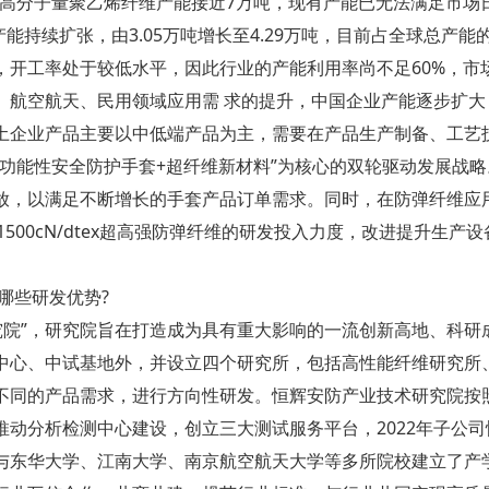
球超高分子量聚乙烯纤维产能接近7万吨，现有产能已无法满足市
维产能持续扩张，由3.05万吨增长至4.29万吨，目前占全球总产能
，开工率处于较低水平，因此行业的产能利用率尚不足60%，市
、航空航天、民用领域应用需 求的提升，中国企业产能逐步扩
土企业产品主要以中低端产品为主，需要在产品生产制备、工艺
“功能性安全防护手套+超纤维新材料”为核心的双轮驱动发展战
放，以满足不断增长的手套产品订单需求。同时，在防弹纤维应
裂模量>1500cN/dtex超高强防弹纤维的研发投入力度，改进提升
哪些研发优势?
究院”，研究院旨在打造成为具有重大影响的一流创新高地、科
中心、中试基地外，并设立四个研究所，包括高性能纤维研究所
不同的产品需求，进行方向性研发。恒辉安防产业技术研究院按照
动分析检测中心建设，创立三大测试服务平台，2022年子公司
与东华大学、江南大学、南京航空航天大学等多所院校建立了产