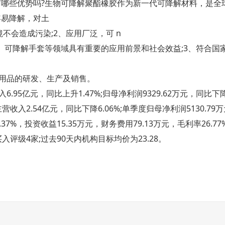
有哪些优势吗?生物可降解聚酯橡胶作为新一代可降解材料，是全
容易降解，对土
不会造成污染;2、应用厂泛，可 n
、可降解手套等领域具有重要的应用前景和社会效益;3、符合国
防护用品的研发、生产及销售。
95亿元，同比上升1.47%;归母净利润9329.62万元，同比下降
营收入2.54亿元，同比下降6.06%;单季度归母净利润5130.79
5.37%，投资收益15.35万元，财务费用79.13万元，毛利率26.77
评级4家;过去90天内机构目标均价为23.28。