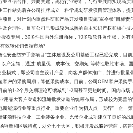
行业互信合作、共商共建，规范行业标准，与行业共同实现高质量
生工作站先后在公司挂牌成立，科学规划研发项目管理体系，提
性项目，对计划内重点科研和产品开发项目实施“军令状"目标责
性及合理性。目前公司已形成较为成熟的自主知识产权和核心技
外授权专利，30多件国内外注册商标，10多项软件著作权，另
能有效转化销售端市场?
打功能性安全防护手套项目"主体建设及公用基础工程已经完成，目
，以产定销，通过“质量优、成本低、交期短”等特性取胜市场。国
型商业模式，即公司自主设计产品，向客户群体推广，并进行批量
客户的采购周期，降低采购成本。目前，公司OEM客户采购手套
前的1-2个月交期理论可缩减到1-2周甚至更短时间。国内市场
强化对工业用品大客户渠道和流通批发渠道的统筹布局，形成较为完
电新能源行业等重点行业、重要企业作为切入点，实行“一企一策
新能源科技企业、工业装备企业、光伏企业成功建立了良好的战
市场容量和区域特点，划分七个大区，积极开发战略运营商，搭建